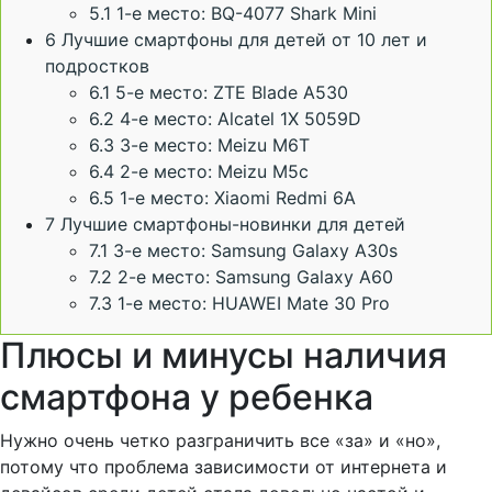
5.1
1-е место: BQ-4077 Shark Mini
6
Лучшие смартфоны для детей от 10 лет и
подростков
6.1
5-е место: ZTE Blade A530
6.2
4-е место: Alcatel 1X 5059D
6.3
3-е место: Meizu M6T
6.4
2-е место: Meizu M5c
6.5
1-е место: Xiaomi Redmi 6A
7
Лучшие смартфоны-новинки для детей
7.1
3-е место: Samsung Galaxy A30s
7.2
2-е место: Samsung Galaxy A60
7.3
1-е место: HUAWEI Mate 30 Pro
Плюсы и минусы наличия
смартфона у ребенка
Нужно очень четко разграничить все «за» и «но»,
потому что проблема зависимости от интернета и