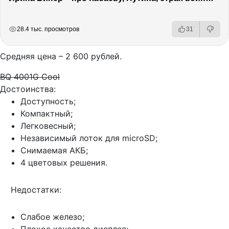
РЕКЛАМА
РЕКЛАМА
РЕКЛАМА
РЕКЛАМА
28.4 тыс. просмотров
31
Средняя цена – 2 600 рублей.
BQ 4001G Cool
Достоинства:
Доступность;
Компактный;
Легковесный;
Независимый лоток для microSD;
Снимаемая АКБ;
4 цветовых решения.
Недостатки:
Слабое железо;