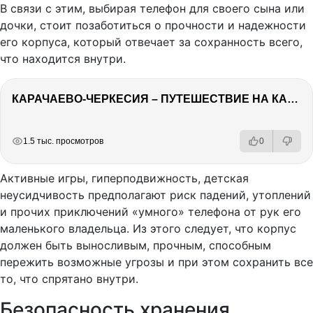
В связи с этим, выбирая телефон для своего сына или
дочки, стоит позаботиться о прочности и надежности
его корпуса, который отвечает за сохранность всего,
что находится внутри.
КАРАЧАЕВО-ЧЕРКЕСИЯ – ПУТЕШЕСТВИЕ НА КАВКАЗ часть 2
РЕКЛАМА
РЕКЛАМА
РЕКЛАМА
1.5 тыс. просмотров
0
Активные игры, гиперподвижность, детская
неусидчивость предполагают риск падений, утоплений
и прочих приключений «умного» телефона от рук его
маленького владельца. Из этого следует, что корпус
должен быть выносливым, прочным, способным
пережить возможные угрозы и при этом сохранить все
то, что спрятано внутри.
Безопасность хранения