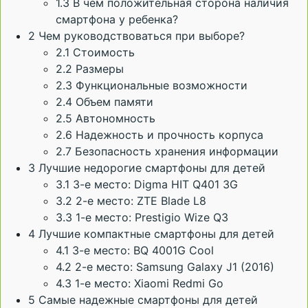
1.3
В чем положительная сторона наличия
смартфона у ребенка?
2
Чем руководствоваться при выборе?
2.1
Стоимость
2.2
Размеры
2.3
Функциональные возможности
2.4
Объем памяти
2.5
Автономность
2.6
Надежность и прочность корпуса
2.7
Безопасность хранения информации
3
Лучшие недорогие смартфоны для детей
3.1
3-е место: Digma HIT Q401 3G
3.2
2-е место: ZTE Blade L8
3.3
1-е место: Prestigio Wize Q3
4
Лучшие компактные смартфоны для детей
4.1
3-е место: BQ 4001G Cool
4.2
2-е место: Samsung Galaxy J1 (2016)
4.3
1-е место: Xiaomi Redmi Go
5
Самые надежные смартфоны для детей