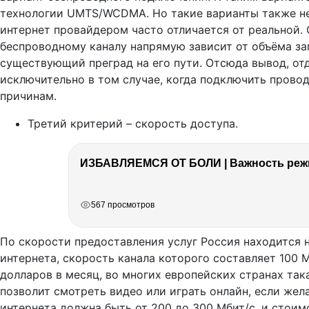
технологии UMTS/WCDMA. Но такие варианты также не
интернет провайдером часто отличается от реальной. 
беспроводному каналу напрямую зависит от объёма за
существующий преград на его пути. Отсюда вывод, от
исключительно в том случае, когда подключить прово
причинам.
Третий критерий – скорость доступа.
ИЗБАВЛЯЕМСЯ ОТ БОЛИ | Важность режи
РЕКЛАМА
РЕКЛАМА
РЕКЛАМА
567 просмотров
По скорости предоставления услуг Россия находится 
интернета, скорость канала которого составляет 100 
долларов в месяц, во многих европейских странах так
позволит смотреть видео или играть онлайн, если жел
интернета должна быть от 200 до 300 Мбит/с, и стоим