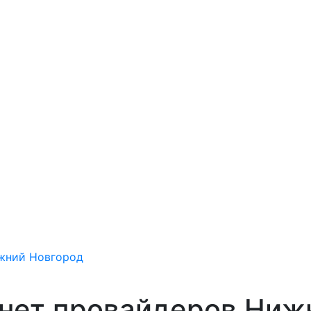
ижний Новгород
рнет провайдеров Ниж