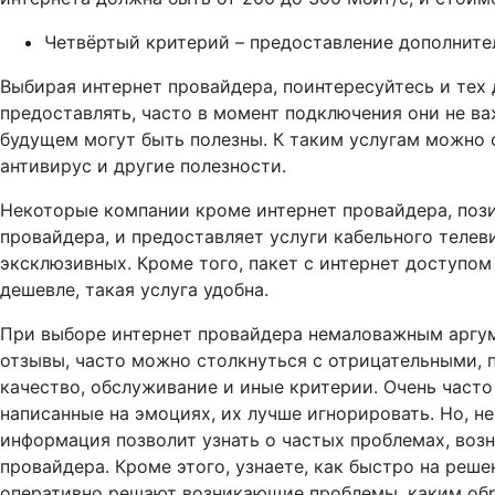
Четвёртый критерий – предоставление дополнител
Выбирая интернет провайдера, поинтересуйтесь и тех
предоставлять, часто в момент подключения они не ва
будущем могут быть полезны. К таким услугам можно о
антивирус и другие полезности.
Некоторые компании кроме интернет провайдера, поз
провайдера, и предоставляет услуги кабельного телев
эксклюзивных. Кроме того, пакет с интернет доступо
дешевле, такая услуга удобна.
При выборе интернет провайдера немаловажным аргум
отзывы, часто можно столкнуться с отрицательными, п
качество, обслуживание и иные критерии. Очень част
написанные на эмоциях, их лучше игнорировать. Но, не
информация позволит узнать о частых проблемах, воз
провайдера. Кроме этого, узнаете, как быстро на ре
оперативно решают возникающие проблемы, каким обр