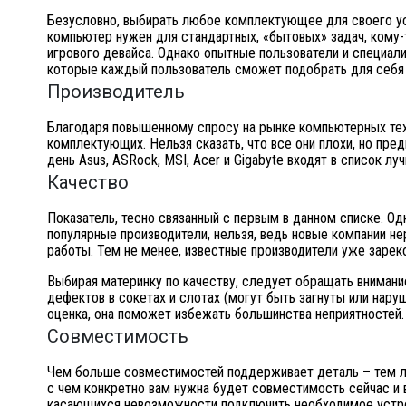
Безусловно, выбирать любое комплектующее для своего ус
компьютер нужен для стандартных, «бытовых» задач, кому-
игрового девайса. Однако опытные пользователи и специал
которые каждый пользователь сможет подобрать для себя 
Производитель
Благодаря повышенному спросу на рынке компьютерных тех
комплектующих. Нельзя сказать, что все они плохи, но пр
день Asus, ASRock, MSI, Acer и Gigabyte входят в список 
Качество
Показатель, тесно связанный с первым в данном списке. Од
популярные производители, нельзя, ведь новые компании н
работы. Тем не менее, известные производители уже заре
Выбирая материнку по качеству, следует обращать внимание
дефектов в сокетах и слотах (могут быть загнуты или наруш
оценка, она поможет избежать большинства неприятностей.
Совместимость
Чем больше совместимостей поддерживает деталь – тем лу
с чем конкретно вам нужна будет совместимость сейчас и
касающихся невозможности подключить необходимое устро