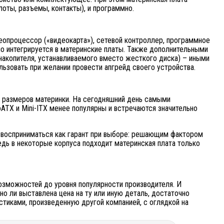
оты, разъемы, контакты), и программно.
еопроцессор («видеокарта»), сетевой контроллер, программное
но интегрируется в материнские платы. Также дополнительными
 накопителя, устанавливаемого вместо жесткого диска) – иными
ьзовать при желании провести апгрейд своего устройства.
 размеров материнки. На сегодняшний день самыми
ATX и Mini-ITX менее популярны и встречаются значительно
 восприниматься как гарант при выборе: решающим фактором
едь в некоторые корпуса подходит материнская плата только
озможностей до уровня популярности производителя. И
о ли выставлена цена на ту или иную деталь, достаточно
стиками, произведенную другой компанией, с оглядкой на