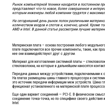
Рынок компьютерной техники находится в постоянном пр
представляют что-то новое, более совершенное и интере
которым инженеры любой компании трудятся с максима
На сегодняшний день рынок полон различными материнск
количеством входов и слотов и, конечно, ценой. Кроме 
AMD и
Intel. В данной статье рассмотрим лучшие матери
Материнская плата – основа построения любого модульного
плате подключаются все прочие компоненты, такие, как про
нее они взаимодействуют друг с другом.
Материал для изготовления системной платы – стекловолок
стекловолокна, на которые в дальнейшем наносятся контакт
Передача данных между устройствами, подключаемыми к си
На платах размещены шины главного процессора и системна
это источник передачи информации меж устройств. Шина гл
функционал установленного на материнской плате процессо
Еще один вариант соединений — PCI-E. В физическом смысле
соединение точка-точка, но по специфике своего действия
Intel.