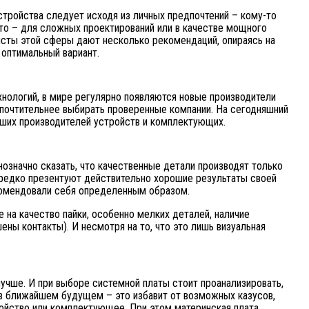
тройства следует исходя из личных предпочтений – кому-то
то – для сложных проектирований или в качестве мощного
исты этой сферы дают несколько рекомендаций, опираясь на
оптимальный вариант.
нологий, в мире регулярно появляются новые производители
едпочтительнее выбирать проверенные компании. На сегодняшний
лучших производителей устройств и комплектующих.
нозначно сказать, что качественные детали производят только
ередко презентуют действительно хорошие результаты своей
комендовали себя определенным образом.
 на качество пайки, особенно мелких деталей, наличие
ены контакты). И несмотря на то, что это лишь визуальная
чше. И при выборе системной платы стоит проанализировать,
 в ближайшем будущем – это избавит от возможных казусов,
йство или комплектующее. При этом материнская плата