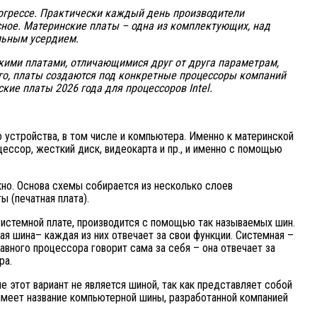
огрессе. Практически каждый день производители
сное. Материнские платы – одна из комплектующих, над
льным усердием.
ими платами, отличающимися друг от друга параметрам,
того, платы создаются под конкретные процессоры компаний
нские платы 2026 года для процессоров
Intel.
 устройства, в том числе и компьютера. Именно к материнской
цессор, жесткий диск, видеокарта и пр., и именно с помощью
но. Основа схемы собирается из несколько слоев
ы (печатная плата).
стемной плате, производится с помощью так называемых шин.
я шина– каждая из них отвечает за свои функции. Системная –
авного процессора говорит сама за себя – она отвечает за
ра.
 этот вариант не является шиной, так как представляет собой
 имеет название компьютерной шины, разработанной компанией