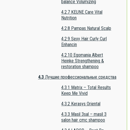
balance Volumizing
4.2.7
KEUNE Care Vital
Nutrition
4.2.8
Pampas Natural Scalp
4.2.9
Sexy Hair Curly Curl
Enhancin
4.2.10
Egomania Albert
Heinke Strengthening &
restoration shampoo
4.3
Лучшие профессиональные средства
4.3.1
Matrix – Total Results
Keep Me Vivid
4.3.2
Kerasys Oriental
4.3.3
Masil 3sal – masil 3
salon hair cmc shampoo