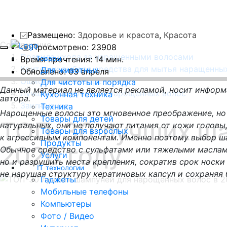
Размещено:
Здоровье и красота
,
Красота
Содержание
Просмотрено: 23908
Правила ухода за наращенными волосами
Время прочтения: 14 мин.
Товары
Критерии выбора средства для мытья наращенны
Для животных
Обновлено:
03 апреля
Ошибки при выборе
Для чистоты и порядка
Данный материал не является рекламой, носит инфор
Лучшие шампуни для нарощенных волос
Кухонная техника
автора.
Заключение
Техника
Нарощенные волосы это мгновенное преображение, но 
Товары для детей
ТОП-30 лучших ша
натуральных, они не получают питания от кожи головы
Товары для взрослых
к агрессивным компонентам. Именно поэтому выбор ш
Продукты
2026 году
Обычное средство с сульфатами или тяжелыми маслам
Услуги
но и разрушить места крепления, сократив срок носк
IT технологии
не нарушая структуру кератиновых капсул и сохраняя б
Гаджеты
Мобильные телефоны
Компьютеры
Фото / Видео