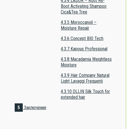
4.3.4
LADOR – Root Re-
Boot Activating Shampoo
Cica&Tea Tree
4.3.5
Moroccanoil –
Moisture Repair
4.3.6
Concept BIO Tech
4.3.7
Kapous Professional
4.3.8
Macadamia Weightless
Moisture
4.3.9
Hair Company Natural
Light Lavaggi Frequenti
4.3.10
OLLIN Silk Touch for
extended hair
5
Заключение