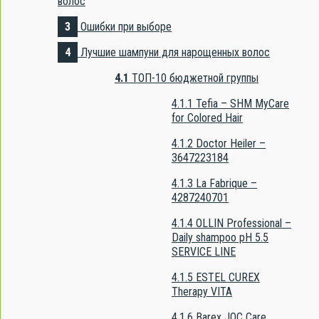
волос
3
Ошибки при выборе
4
Лучшие шампуни для нарощенных волос
4.1
ТОП-10 бюджетной группы
4.1.1
Tefia – SHM MyCare
for Сolored Hair
4.1.2
Doctor Heiler –
3647223184
4.1.3
La Fabrique –
4287240701
4.1.4
OLLIN Professional –
Daily shampoo pH 5.5
SERVICE LINE
4.1.5
ESTEL CUREX
Therapy VITA
4.1.6
Barex JOC Care