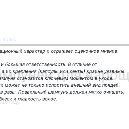
х волос
мационный характер и отражает оценочное мнение
и большая ответственность. В отличие от
мпуней для нарощ
, а их крепления (капсулы или ленты) крайне уязвимы
ампуня становится ключевым моментом в уходе.
и может не только испортить внешний вид прядей,
и в разы. Правильный шампунь должен мягко очищать,
леск и гладкость волос.