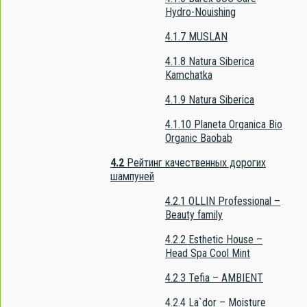
Hydro-Nouishing
4.1.7
MUSLAN
4.1.8
Natura Siberica
Kamchatka
4.1.9
Natura Siberica
4.1.10
Planeta Organica Bio
Organic Baobab
4.2
Рейтинг качественных дорогих
шампуней
4.2.1
OLLIN Professional –
Beauty family
4.2.2
Esthetic House –
Head Spa Cool Mint
4.2.3
Tefia – AMBIENT
4.2.4
La`dor – Moisture