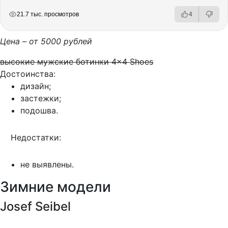
РЕКЛАМА
РЕКЛАМА
РЕКЛАМА
РЕКЛАМА
21.7 тыс. просмотров
4
Цена – от 5000 рублей
высокие мужские ботинки 4×4 Shoes
Достоинства:
дизайн;
застежки;
подошва.
Недостатки:
не выявлены.
Зимние модели
Josef Seibel